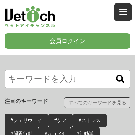
会員ログイン
注目のキーワード
すべてのキーワードを見る
#フェリウェイ
#ケア
#ストレス
#問題行動
#vet-i_44
#行動学