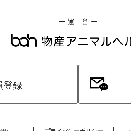
ー 運 営 ー
員登録