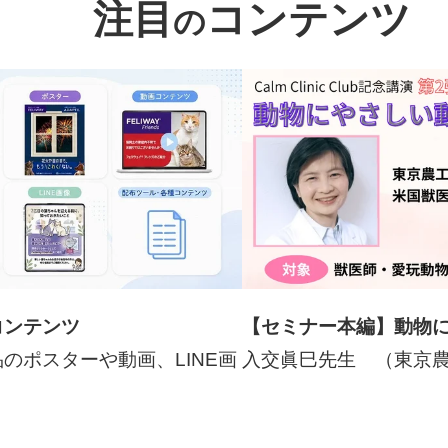
注目
コンテンツ
の
コンテンツ
【セミナー本編】動物
のポスターや動画、LINE画
入交眞巳先生 （東京