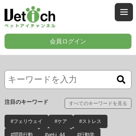
会員ログイン
注目のキーワード
すべてのキーワードを見る
#フェリウェイ
#ケア
#ストレス
#問題行動
#vet-i_44
#行動学