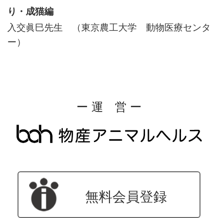
り・成猫編
入交眞巳先生 （東京農工大学 動物医療センタ
ー）
ー 運 営 ー
無料会員登録